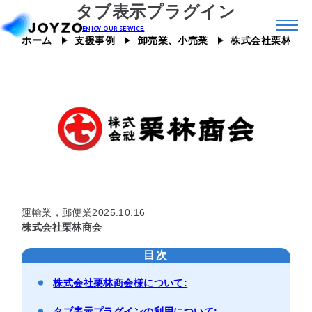
タブ表示プラグイン
ホーム
支援事例
卸売業、小売業
株式会社栗林商会
システム39
エコシステム39
ジョイゾーのプラグイン
カスタム39
連携プラグイン
スキル39
ジョイとも
J Camp
運輸業，郵便業
2025.10.16
ジチタイ39
株式会社栗林商会
目次
Joboco
株式会社栗林商会様について:
支援事例
タブ表示プラグインの利用について: