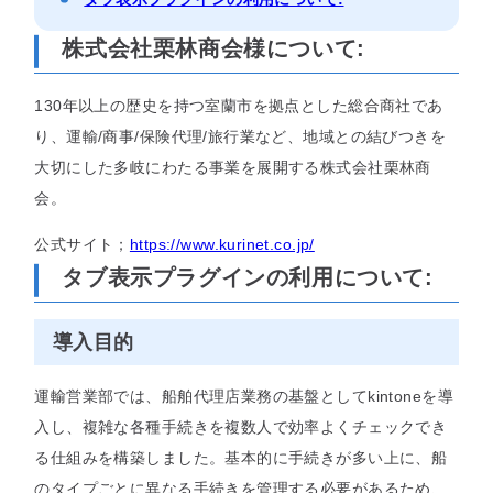
セミナー
株式会社栗林商会様について:
最適なサービスをご提案します
130年以上の歴史を持つ室蘭市を拠点とした総合商社であ
簡単
運用相談してみる
り、運輸/商事/保険代理/旅行業など、地域との結びつきを
30秒
大切にした多岐にわたる事業を展開する株式会社栗林商
会。
公式サイト；
https://www.kurinet.co.jp/
タブ表示プラグインの利用について:
導入目的
運輸営業部では、船舶代理店業務の基盤としてkintoneを導
入し、複雑な各種手続きを複数人で効率よくチェックでき
る仕組みを構築しました。基本的に手続きが多い上に、船
のタイプごとに異なる手続きを管理する必要があるため、