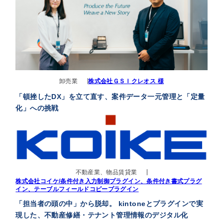
卸売業
株式会社ＧＳＩクレオス 様
「頓挫したDX」を立て直す、案件データ一元管理と「定量
化」への挑戦
不動産業、物品賃貸業
株式会社コイケ/条件付き入力制御プラグイン、条件付き書式プラグ
イン、テーブルフィールドコピープラグイン
「担当者の頭の中」から脱却。 kintoneとプラグインで実
現した、不動産修繕・テナント管理情報のデジタル化