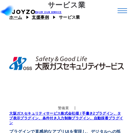
サービス業
ホーム
支援事例
サービス業
システム39
エコシステム39
ジョイゾーのプラグイン
カスタム39
連携プラグイン
スキル39
ジョイとも
J Camp
ジチタイ39
警備業
Joboco
大阪ガスセキュリティサービス株式会社様 / 手書き2プラグイン、タ
ブ表示プラグイン、条件付き入力制御プラグイン、自動採番プラグイ
ン
支援事例
プラグインで直感的なアプリUIを実現し、デジタルへの抵