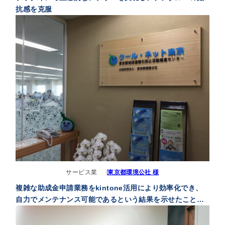
抗感を克服
セミナー
最適なサービスをご提案します
簡単
運用相談してみる
30秒
サービス業
東京都環境公社 様
複雑な助成金申請業務をkintone活用により効率化でき、
自力でメンテナンス可能であるという結果を示せたこと
は、当公社のDX推進の事例になったと思います