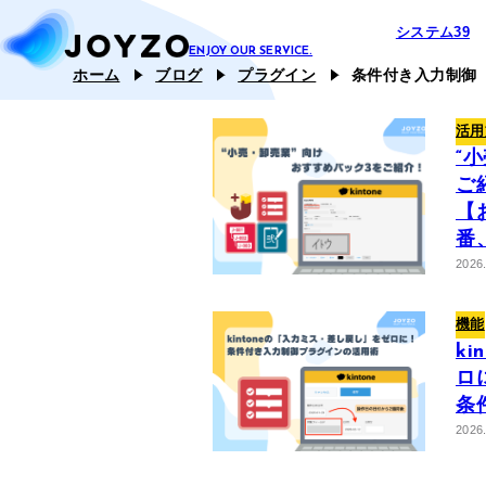
システム39
ホーム
ブログ
プラグイン
条件付き入力制御
エコシステ
活用
“
カスタム39
ご
【
ジョイとも
番
2026
機能
k
ロ
条
2026