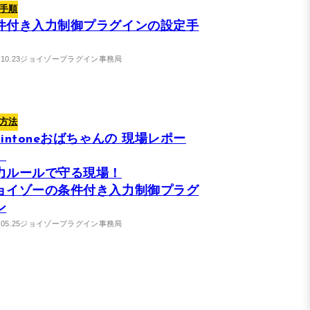
手順
件付き入力制御プラグインの設定手
.10.23
ジョイゾープラグイン事務局
方法
kintoneおばちゃんの 現場レポー
】
力ルールで守る現場！
ョイゾーの条件付き入力制御プラグ
ン
.05.25
ジョイゾープラグイン事務局