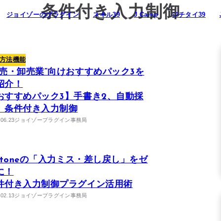
条件付き入力制御
ジョイゾーのプラグイン
スキル39
J Camp
ジチタイ39
ム39
連携プラグイン
方法
機能
小売・卸売業”向けおすすめパック3を
紹介！
おすすめパック3】手書き2、自動採
、条件付き入力制御
.06.23
ジョイゾープラグイン事務局
intoneの「入力ミス・差し戻し」をゼ
に！
件付き入力制御プラグイン活用術
.02.13
ジョイゾープラグイン事務局