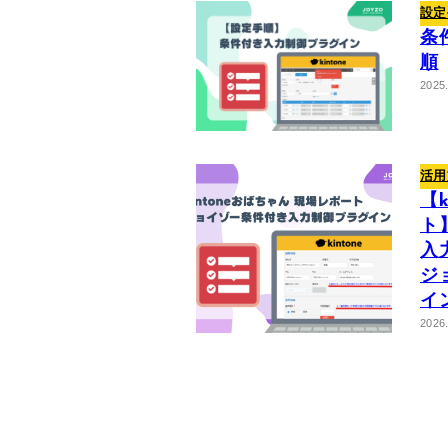
設定
条
順
2025
活用
【
ト
入
ジ
イ
2026