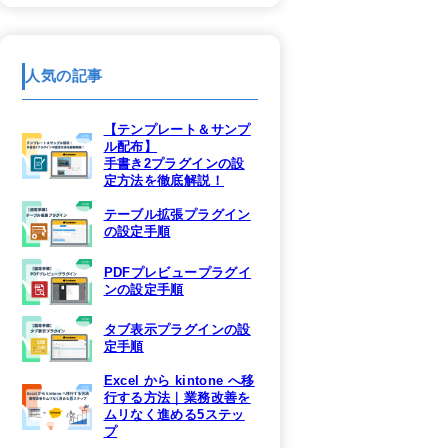
人気の記事
【テンプレート＆サンプ
ル配布】
手書き2プラグインの設
定方法を徹底解説！
テーブル拡張プラグイン
の設定手順
PDFプレビュープラグイ
ンの設定手順
タブ表示プラグインの設
定手順
Excel から kintone へ移
行する方法｜業務改善を
ムリなく進める5ステッ
プ