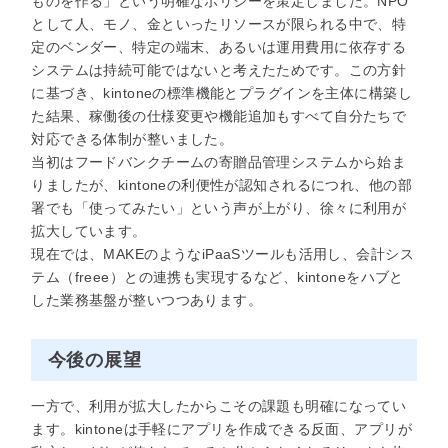
ものを作る」という明確なポリシーを策定しました。NPO
として人、モノ、金といったリソースが限られる中で、特
定のベンダー、特定の端末、あるいは運用費用に依存する
システムは持続可能ではないと考えたためです。この方針
に基づき、kintoneの標準機能とプラグインを主体に構築し
た結果、稼働後の仕様変更や機能追加もすべて自分たちで
対応できる体制が整いました。
当初はフードバンクチームの寄贈品管理システムから始ま
りましたが、kintoneの利便性が認知されるにつれ、他の部
署でも「使ってみたい」という声が上がり、徐々に利用が
拡大しています。
現在では、MAKEのようなiPaaSツールも活用し、会計シス
テム（freee）との連携も実現するなど、kintoneをハブと
した業務基盤が整いつつあります。
今後の展望
一方で、利用が拡大したからこその課題も明確になってい
ます。kintoneは手軽にアプリを作成できる反面、アプリが