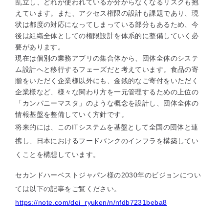
乱立し、どれが使われているか分からなくなるリスクも抱
えています。また、アクセス権限の設計も課題であり、現
状は都度の対応になってしまっている部分もあるため、今
後は組織全体としての権限設計を体系的に整備していく必
要があります。
現在は個別の業務アプリの集合体から、団体全体のシステ
ム設計へと移行するフェーズだと考えています。食品の寄
贈をいただく企業様以外にも、金銭的なご寄付をいただく
企業様など、様々な関わり方を一元管理するための上位の
「カンパニーマスタ」のような概念を設計し、団体全体の
情報基盤を整備していく方針です。
将来的には、このITシステムを基盤として全国の団体と連
携し、日本におけるフードバンクのインフラを構築してい
くことを構想しています。
セカンドハーベストジャパン様の2030年のビジョンについ
ては以下の記事をご覧ください。
https://note.com/dei_ryuken/n/nfdb7231beba8