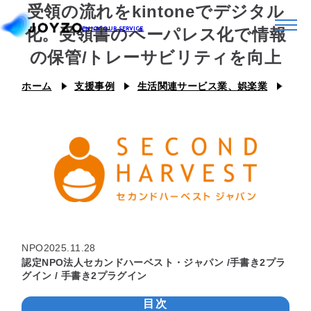
受領の流れをkintoneでデジタル
化。受領書のペーパレス化で情報
の保管/トレーサビリティを向上
システム39
ホーム
支援事例
生活関連サービス業、娯楽業
認定
エコシステム39
ジョイゾーのプラグイン
カスタム39
連携プラグイン
スキル39
ジョイとも
J Camp
ジチタイ39
NPO
2025.11.28
Joboco
認定NPO法人セカンドハーベスト・ジャパン /手書き2プラ
グイン / 手書き2プラグイン
支援事例
目次