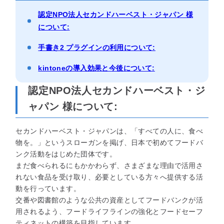
セミナー
認定NPO法人セカンドハーベスト・ジャパン 様
について:
最適なサービスをご提案します
手書き2 プラグインの利用について:
簡単
運用相談してみる
30秒
kintoneの導入効果と今後について:
認定NPO法人セカンドハーベスト・ジ
ャパン 様について:
セカンドハーベスト・ジャパンは、「すべての人に、食べ
物を。」というスローガンを掲げ、日本で初めてフードバ
ンク活動をはじめた団体です。
まだ食べられるにもかかわらず、さまざまな理由で活用さ
れない食品を受け取り、必要としている方々へ提供する活
動を行っています。
交番や図書館のような公共の資産としてフードバンクが活
用されるよう、フードライフラインの強化とフードセーフ
ティネットの構築を目指しています。