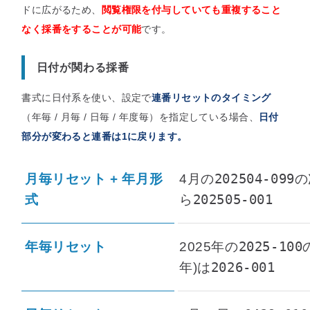
ドに広がるため、
閲覧権限を付与していても重複すること
なく採番をすることが可能
です。
日付が関わる採番
書式に日付系を使い、設定で
連番リセットのタイミング
（年毎 / 月毎 / 日毎 / 年度毎）を指定している場合、
日付
部分が変わると連番は1に戻ります
。
202504-099
月毎リセット + 年月形
4月の
の
202505-001
式
ら
2025-100
年毎リセット
2025年の
2026-001
年)は