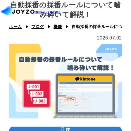
自動採番の採番ルールについて噛
み砕いて解説！
ホーム
ブログ
機能
自動採番の採番ルールについて
システム39
2026.07.02
エコシステム39
ジョイゾーのプラグイン
カスタム39
連携プラグイン
スキル39
ジョイとも
J Camp
ジチタイ39
Joboco
支援事例
目次