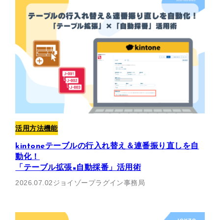
活用方法
機能
kintoneテーブルの行入れ替え＆連番振り直しを自
動化！
「テーブル拡張×自動採番」活用術
2026.07.02
ジョイゾープラグイン事務局