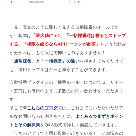
一見、呪文のように難しく見える自動採番のルールです
が、基本は
「最大値に＋1」「一括採番時は被るとストップ
する」「権限を絞るならAPIトークンが必須」
という仕組み
が分かれば、もう設定で怖いものはありません！
「通常採番」と「一括採番」の違い
を押さえておくだけで
も、運用トラブルはグッと減らすことができます。
自動採番プラグインの「採番ルール」については、サポー
ト窓口にも毎日のように多数のお問い合わせをいただきま
す！
そこで
💡
こちらのブログ
では、これまでにいただいたリア
ルなお問い合わせ内容をもとに、
よくあるつまずきポイン
トとその解決策
をQ&A形式で詳しく解説していきます。
「うちのアプリでも同じ現象が起きている！」とお悩みの