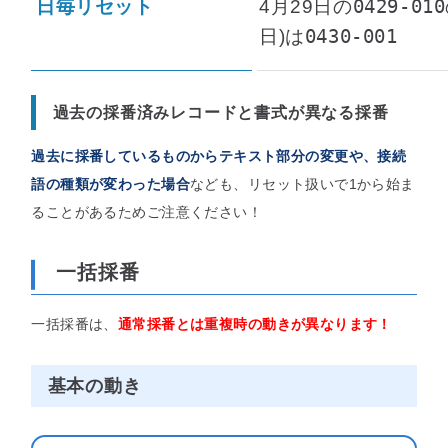
0429-010
日毎リセット
4月29日の
0430-001
日)は
過去の採番済みレコードと書式が異なる採番
過去に採番しているものからテキスト部分の変更や、接続
語の種類が変わった場合
なども、リセット扱いで1から始ま
ることがあるためご注意ください！
一括採番
一括採番は、
通常採番とは重複時の動きが異なります！
基本の動き