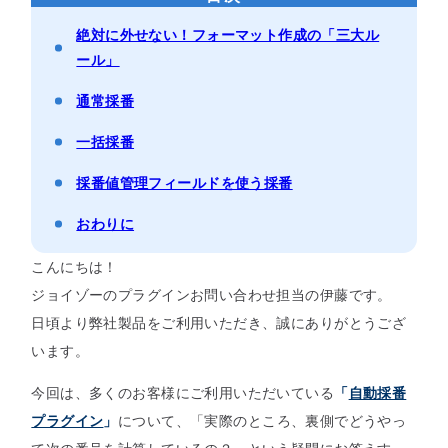
セミナー
絶対に外せない！フォーマット作成の「三大ル
ール」
最適なサービスをご提案します
通常採番
簡単
運用相談してみる
30秒
一括採番
採番値管理フィールドを使う採番
おわりに
こんにちは！
ジョイゾーのプラグインお問い合わせ担当の伊藤です。
日頃より弊社製品をご利用いただき、誠にありがとうござ
います。
今回は、多くのお客様にご利用いただいている
「
自動採番
プラグイン
」
について、「実際のところ、裏側でどうやっ