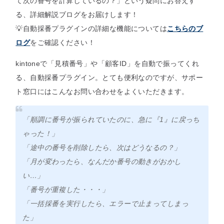
て次の番号を計算しているの？」という疑問にお答えす
る、詳細解説ブログをお届けします！
💡自動採番プラグインの詳細な機能については
こちらのブ
ログ
をご確認ください！
kintoneで「見積番号」や「顧客ID」を自動で振ってくれ
る、自動採番プラグイン。とても便利なのですが、サポー
ト窓口にはこんなお問い合わせをよくいただきます。
「順調に番号が振られていたのに、急に『1』に戻っち
ゃった！」
「途中の番号を削除したら、次はどうなるの？」
「月が変わったら、なんだか番号の動きがおかし
い…」
「番号が重複した・・・」
「一括採番を実行したら、エラーで止まってしまっ
た」