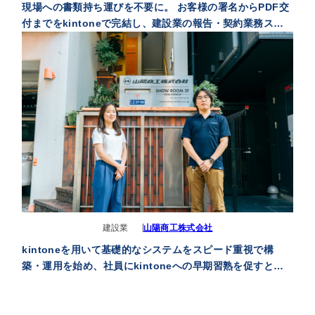
現場への書類持ち運びを不要に。 お客様の署名からPDF交
付までをkintoneで完結し、建設業の報告・契約業務スピ
ードを向上
建設業
山陽商工株式会社
kintoneを用いて基礎的なシステムをスピード重視で構
築・運用を始め、社員にkintoneへの早期習熟を促すと共
に改修点を吸い上げ、その後段階的に機能拡張を図るとい
う手法は、当社において非常に有効でした。