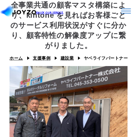
全事業共通の顧客マスタ構築によ
り、kintone を見ればお客様ごと
のサービス利用状況がすぐに分か
り、顧客特性の解像度アップに繋
システム39
がりました。
エコシステム39
ジョイゾーのプラグイン
ホーム
支援事例
建設業
ヤベライフパートナー株式
カスタム39
連携プラグイン
スキル39
ジョイとも
J Camp
ジチタイ39
Joboco
支援事例