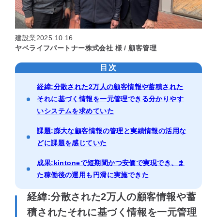
セミナー
建設業
2025.10.16
最適なサービスをご提案します
ヤベライフパートナー株式会社 様 / 顧客管理
簡単
運用相談してみる
30秒
目次
経緯:分散された2万人の顧客情報や蓄積された
それに基づく情報を一元管理できる分かりやす
いシステムを求めていた
課題:膨大な顧客情報の管理と実績情報の活用な
どに課題を感じていた
成果:kintoneで短期間かつ安価で実現でき、ま
た稼働後の運用も円滑に実施できた
経緯:
分散された2万人の顧客情報や蓄
積されたそれに基づく情報を一元管理