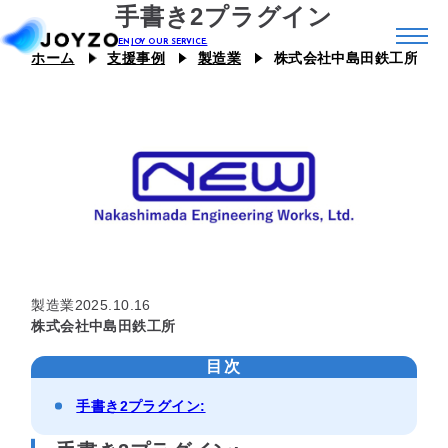
手書き2プラグイン
ホーム
支援事例
製造業
株式会社中島田鉄工所
システム39
エコシステム39
ジョイゾーのプラグイン
カスタム39
連携プラグイン
スキル39
ジョイとも
J Camp
製造業
2025.10.16
ジチタイ39
株式会社中島田鉄工所
目次
Joboco
手書き2プラグイン:
支援事例