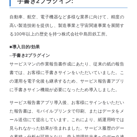
手書き2プラグイン:
セミナー
自動車、航空、電子機器など多様な業界に向けて、精度の
高い製造技術を提供し、製造事業と宇宙関連事業を展開す
最適なサービスをご提案します
る100年以上の歴史を持つ株式会社中島田鉄工所。
簡単
運用相談してみる
30秒
■導入目的/効果
–
手書き2プラグイン
サービスマンの作業報告書作成にあたり、従来の紙の報告
書では、お客様に手書きサインをいただいていました。こ
の運用を電子化後も継承するため、サービス報告書アプリ
に手書きサイン機能が必要になったため導入しました。
サービス報告書アプリ導入後、お客様にサインをいただい
た報告書は、モバイルプリンタで印刷、またはデータをメ
ール送信にて提出しています。これにより、紙運用時では
見られなかった効果が生まれました。サービス履歴のデー
タ蓄積・分析が可能となり、売上管理担当者へのデータ連