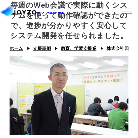
毎週のWeb会議で実際に動くシス
テムを使って動作確認ができたの
で、進捗が分かりやすく安心して
システム開発を任せられました。
システム39
ホーム
支援事例
教育、学習支援業
株式会社四輝 
エコシステム39
ジョイゾーのプラグイン
カスタム39
連携プラグイン
スキル39
ジョイとも
J Camp
ジチタイ39
Joboco
支援事例