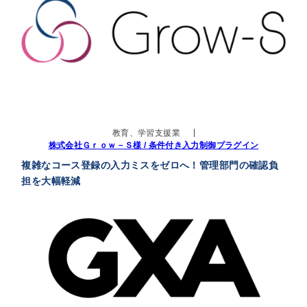
教育、学習支援業
株式会社Ｇｒｏｗ－Ｓ様 / 条件付き入力制御プラグイン
複雑なコース登録の入力ミスをゼロへ！管理部門の確認負
担を大幅軽減