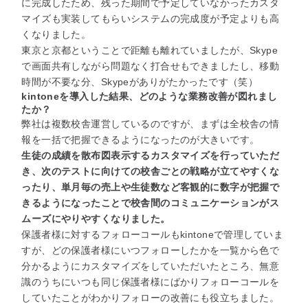
に完成したため、残った期間で予定していなかったカスタ
マイズも実装してもらいシステムの完成度が予定よりも高
くなりました。
東京と京都ということで距離も離れていましたが、Skype
で画面共有しながら問題なく打合せもできましたし、移動
時間が不要な分、Skypeがありがたかったです（笑）
kintoneを導入した結果、どのような業務改善が図れまし
たか？
弊社は複数校舎運営しているのですが、まずは全校舎の情
報を一括で把握できるようになったのが大きいです。
生徒の成績を散布図表示するカスタマイズを行っていただ
き、次のテストに向けての校舎ごとの戦略が立てやすくな
ったり、単月毎の売上や生徒数など客観的に数字が把握で
きるようになったことで校舎間のコミュニケーションがス
ムーズにやりやすくなりました。
保護者様に対するフォローコールもkintoneで管理していま
すが、どの保護者様にいつフォローしたかを一覧から色で
分かるようにカスタマイズをしていただいたところ、無意
識のうちにいつも同じ保護者様にばかりフォローコールを
していたことがわかりフォローの改善にも役立ちました。