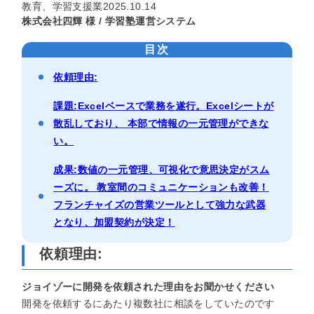
教育、学習支援業
2025.10.14
セミナー
株式会社四輝 様 / 学習塾運営システム
目次
最適なサービスをご提案します
依頼理由:
簡単
運用相談してみる
30秒
課題:Excelベースで業務を遂行。Excelシートが
散乱しており、 本部で情報の一元管理ができな
い。
成果:数値の一元管理、可視化で意思決定がスム
ーズに。 教室間のコミュニケーションも改善！
フランチャイズの営業ツールとして強力な武器
となり、加盟契約が決定！
依頼理由:
ジョイゾーに開発を依頼された理由をお聞かせください
開発を依頼するにあたり複数社に相談をしていたのです