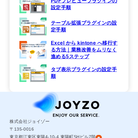
PDFプレビュープラグインの
設定手順
テーブル拡張プラグインの設
定手順
Excel から kintone へ移行す
る方法｜業務改善をムリなく
進める5ステップ
タブ表示プラグインの設定手
順
株式会社ジョイゾー
〒135-0016
東京都江東区東陽4-10-4 東陽町SHビル7階