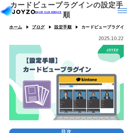
カードビュープラグインの設定手
順
ホーム
ブログ
設定手順
カードビュープラグインの
システム39
2025.10.22
エコシステム39
ジョイゾーのプラグイン
カスタム39
連携プラグイン
スキル39
ジョイとも
J Camp
ジチタイ39
Joboco
支援事例
目次