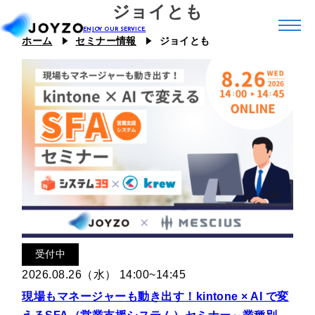
ジョイとも
ホーム
セミナー情報
ジョイとも
システム39
エコシステム39
ジョイゾーのプラグイン
カスタム39
連携プラグイン
スキル39
ジョイとも
J Camp
ジチタイ39
受付中
Joboco
2026.08.26（水） 14:00~14:45
支援事例
現場もマネージャーも動き出す！kintone × AI で変