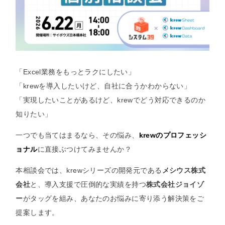
セミナー
最適なサービスをご提案します
簡単
運用相談してみる
30秒
「Excel業務をもっとラクにしたい」
「krewを導入したいけど、自社に合うかわからない」
「実現したいことがあるけど、krewでどう対応できるのか
知りたい」
一つでも当てはまるなら、その悩み、
krewのプロフェッシ
ョナル
に直接ぶつけてみませんか？
本相談会では、krewシリーズの開発元である
メシウス株式
会社
と、導入支援で圧倒的な実績を持つ
株式会社ジョイゾ
ー
がタッグを組み、あなたのお悩みに寄り添う解決策をご
提案します。