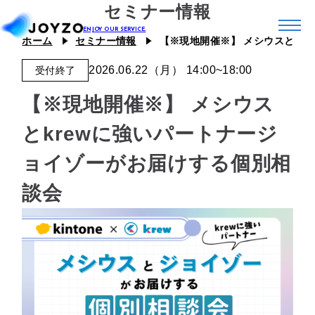
セミナー情報
ホーム
セミナー情報
【※現地開催※】 メシウスとkr
2026.06.22（月） 14:00~18:00
受付終了
システム39
【※現地開催※】 メシウス
エコシステム39
ジョイゾーのプラグイン
とkrewに強いパートナージ
カスタム39
連携プラグイン
スキル39
ョイゾーがお届けする個別相
ジョイとも
談会
J Camp
ジチタイ39
Joboco
支援事例