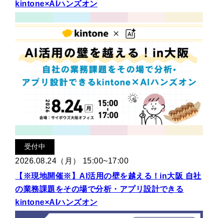
kintone×AIハンズオン
受付中
2026.08.24（月） 15:00~17:00
【※現地開催※】AI活用の壁を越える！in大阪 自社
の業務課題をその場で分析・アプリ設計できる
kintone×AIハンズオン