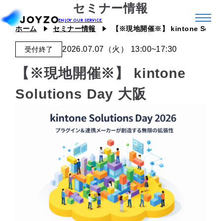
セミナー情報
ホーム
セミナー情報
【※現地開催※】 kintone Soluti
2026.07.07（火） 13:00~17:30
受付終了
システム39
【※現地開催※】 kintone
エコシステム39
ジョイゾーのプラグイン
Solutions Day 大阪
カスタム39
連携プラグイン
スキル39
ジョイとも
J Camp
ジチタイ39
Joboco
支援事例