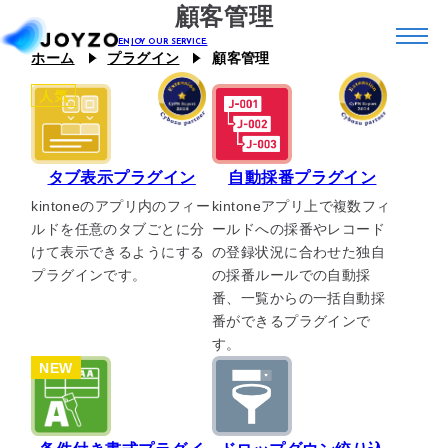
顧客管理
ホーム
プラグイン
顧客管理
人気
システム39
エコシステム39
ジョイゾーのプラグイン
タブ表示プラグイン
自動採番プラグイン
kintoneのアプリ内のフィー
kintoneアプリ上で複数フィ
カスタム39
連携プラグイン
スキル39
ルドを任意のタブごとに分
ールドへの採番やレコード
けて表示できるようにする
の登録状況に合わせた独自
ジョイとも
J Camp
プラグインです。
の採番ルールでの自動採
番、一覧からの一括自動採
ジチタイ39
番ができるプラグインで
す。
Joboco
NEW
支援事例