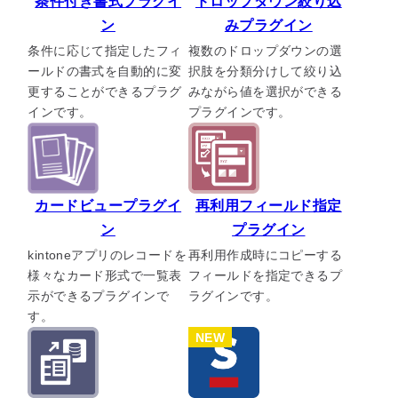
条件付き書式プラグイ
ドロップダウン絞り込
セミナー
ン
みプラグイン
条件に応じて指定したフィ
複数のドロップダウンの選
ールドの書式を自動的に変
択肢を分類分けして絞り込
最適なサービスをご提案します
更することができるプラグ
みながら値を選択ができる
簡単
運用相談してみる
30秒
インです。
プラグインです。
カードビュープラグイ
再利用フィールド指定
ン
プラグイン
kintoneアプリのレコードを
再利用作成時にコピーする
様々なカード形式で一覧表
フィールドを指定できるプ
示ができるプラグインで
ラグインです。
す。
NEW