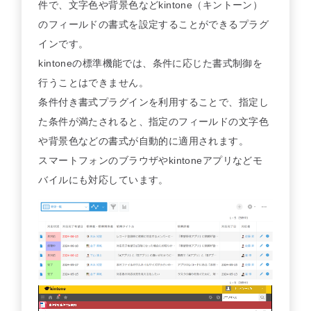
件で、文字色や背景色などkintone（キントーン）
セミナー
のフィールドの書式を設定することができるプラグ
インです。
最適なサービスをご提案します
kintoneの標準機能では、条件に応じた書式制御を
簡単
運用相談してみる
行うことはできません。
30秒
条件付き書式プラグインを利用することで、指定し
た条件が満たされると、指定のフィールドの文字色
や背景色などの書式が自動的に適用されます。
スマートフォンのブラウザやkintoneアプリなどモ
バイルにも対応しています。