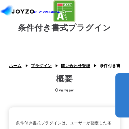
条件付き書式プラグイン
システム39
エコシステム39
ジョイゾーのプラグイン
カスタム39
連携プラグイン
スキル39
ホーム
プラグイン
問い合わせ管理
条件付き書式プ
ジョイとも
概要
J Camp
Overview
ジチタイ39
Joboco
支援事例
条件付き書式プラグインは、ユーザーが指定した条