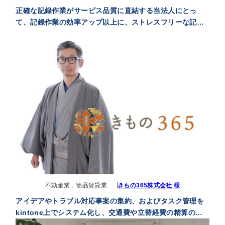
正確な記録作業がサービス品質に直結する当法人にとっ
て、記録作業の効率アップ以上に、ストレスフリーな記録
作業によって記録の抜け漏れがなくなったという改善の方
がよりインパクトが大きかったです
不動産業，物品賃貸業
きもの365株式会社 様
アイデアやトラブル対応事案の集約、およびタスク管理を
kintone上でシステム化し、交通費や立替経費の精算のワ
ークフローでシームレスな業務処理が可能になった