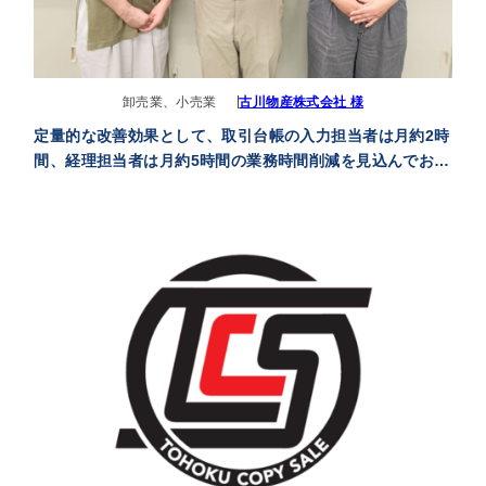
セミナー
最適なサービスをご提案します
卸売業、小売業
古川物産株式会社 様
簡単
運用相談してみる
30秒
定量的な改善効果として、取引台帳の入力担当者は月約2時
間、経理担当者は月約5時間の業務時間削減を見込んでお
り、業務の実態に適した効率的なシステム構築が実現でき
た