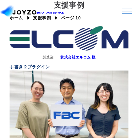
支援事例
ホーム
支援事例
ページ 10
システム39
エコシステム39
ジョイゾーのプラグイン
製造業
株式会社エルコム 様
カスタム39
連携プラグイン
手書き２プラグイン
スキル39
ジョイとも
J Camp
ジチタイ39
Joboco
支援事例