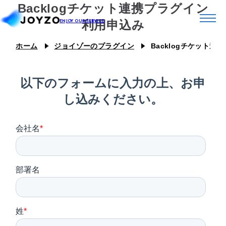
Backlogチケット連携プラグイン
利用申込み
ホーム
ジョイゾーのプラグイン
Backlogチケット
システム39
エコシステム39
ジョイゾーのプラグイン
カスタム39
連携プラグイン
スキル39
ジョイとも
J Camp
ジチタイ39
Joboco
支援事例