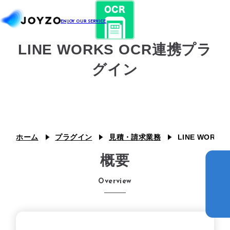
LINE WORKS OCR連携プラ
システム39
グイン
エコシステム39
ジョイゾーのプラグイン
カスタム39
連携プラグイン
スキル39
ジョイとも
ホーム
プラグイン
見積・請求業務
LINE WORK
J Camp
概要
ジチタイ39
Overview
Joboco
支援事例