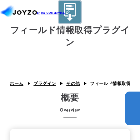
フィールド情報取得プラグイ
システム39
ン
エコシステム39
ジョイゾーのプラグイン
カスタム39
連携プラグイン
スキル39
ジョイとも
ホーム
プラグイン
その他
フィールド情報取得プラ
J Camp
概要
ジチタイ39
Overview
Joboco
支援事例