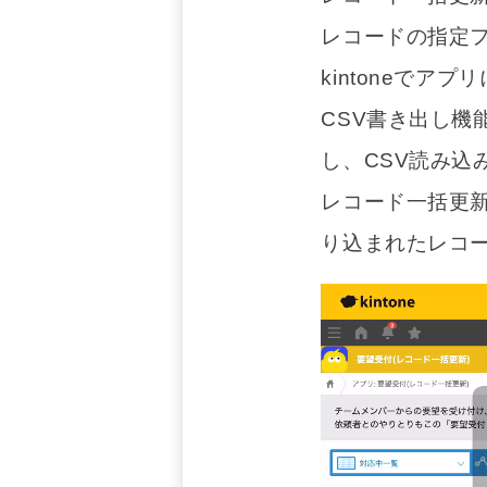
レコードの指定
kintoneで
CSV書き出し機
し、CSV読み込
レコード一括更
り込まれたレコ