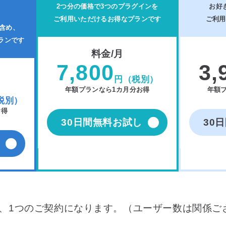
2つ分の価格で3つのプラグインを
お好
ご利用いただけるお得なプランです
ご利用
含め、
ランです
料金/月
7,800
3,
円（税別）
年額プランなら1カ月分お得
年額
税別）
お得
30日間無料お試し
30
て、1つのご契約になります。（ユーザー数は関係ご