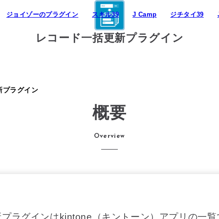
ジョイゾーのプラグイン
スキル39
J Camp
ジチタイ39
レコード一括更新プラグイン
ム39
連携プラグイン
新プラグイン
概要
Overview
プラグインはkintone（キントーン）アプリの一