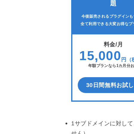
題
今後販売されるプラグインも
全て利用できる大変お得なプ
料金/月
15,000
円（
年額プランなら1カ月分
30日間無料お試し
1サブドメインに対し
せん）